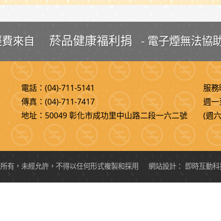
菸品健康福利捐
經費來自
- 電子煙無法協助
電話：(04)-711-5141
服務
傳真：(04)-711-7417
週一至
地址：50049 彰化市成功里中山路二段一六二號
(週
權所有，未經允許，不得以任何形式複製和採用
網站設計：
即時互動科