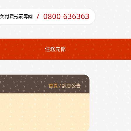
0800-636363
免付費戒菸專線
任務先修
首頁
訊息公告