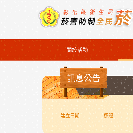
跳到主要內容
:::
關於活動
:::
訊息公告
建立日期
標題