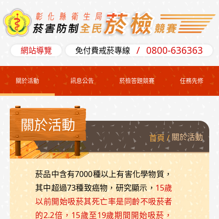
跳到主要內容
:::
0800-636363
網站導覽
免付費戒菸專線
關於活動
訊息公告
菸檢答題競賽
任務先修
:::
關於活動
關於活動
首頁
菸品中含有7000種以上有害化學物質，
其中超過73種致癌物，研究顯示，
15歲
以前開始吸菸其死亡率是同齡不吸菸者
的2.2倍，15歲至19歲期間開始吸菸，